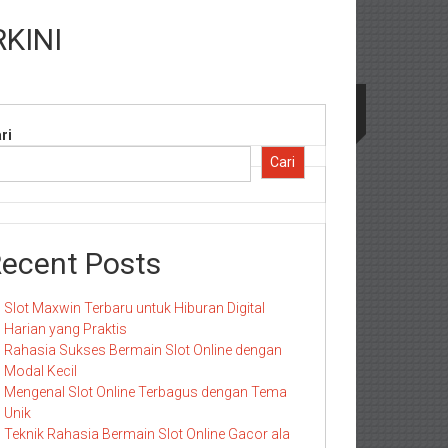
RKINI
ri
Cari
ecent Posts
Slot Maxwin Terbaru untuk Hiburan Digital
Harian yang Praktis
Rahasia Sukses Bermain Slot Online dengan
Modal Kecil
Mengenal Slot Online Terbagus dengan Tema
Unik
Teknik Rahasia Bermain Slot Online Gacor ala