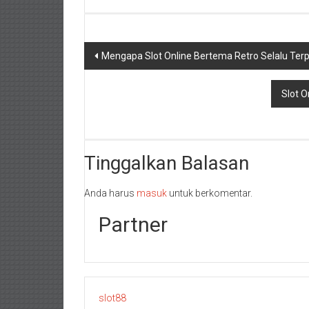
Navigasi
Mengapa Slot Online Bertema Retro Selalu Ter
pos
Slot O
Tinggalkan Balasan
Anda harus
masuk
untuk berkomentar.
Partner
slot88