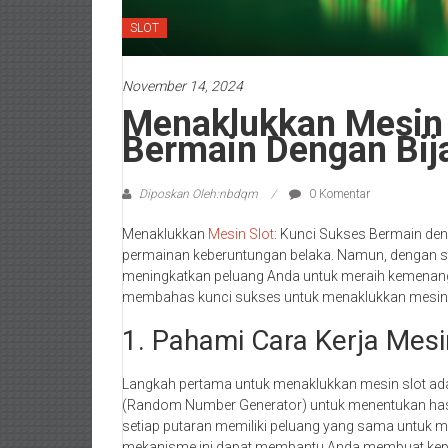
SLOT
November 14, 2024
Menaklukkan Mesin 
Bermain Dengan Bij
Diposkan Oleh:nbdqm
0 Komentar
Menaklukkan
Mesin Slot
: Kunci Sukses Bermain den
permainan keberuntungan belaka. Namun, dengan str
meningkatkan peluang Anda untuk meraih kemenanga
membahas kunci sukses untuk menaklukkan mesin s
1. Pahami Cara Kerja Mesi
Langkah pertama untuk menaklukkan mesin slot a
(Random Number Generator) untuk menentukan hasil 
setiap putaran memiliki peluang yang sama untuk
mekanisme ini dapat membantu Anda membuat keput