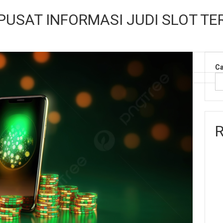
 PUSAT INFORMASI JUDI SLOT TE
Ca
R