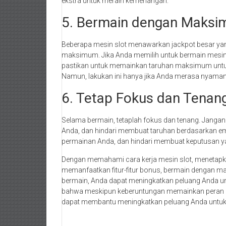
ekstra untuk meraih kemenangan.
5. Bermain dengan Maksi
Beberapa mesin slot menawarkan jackpot besar ya
maksimum. Jika Anda memilih untuk bermain mesin d
pastikan untuk memainkan taruhan maksimum untuk
Namun, lakukan ini hanya jika Anda merasa nyaman d
6. Tetap Fokus dan Tenan
Selama bermain, tetaplah fokus dan tenang. Jang
Anda, dan hindari membuat taruhan berdasarkan emo
permainan Anda, dan hindari membuat keputusan y
Dengan memahami cara kerja mesin slot, menetapka
memanfaatkan fitur-fitur bonus, bermain dengan m
bermain, Anda dapat meningkatkan peluang Anda u
bahwa meskipun keberuntungan memainkan peran pent
dapat membantu meningkatkan peluang Anda untu