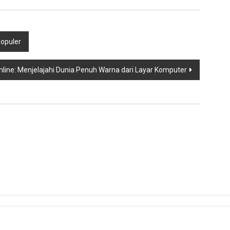
populer
nline: Menjelajahi Dunia Penuh Warna dari Layar Komputer