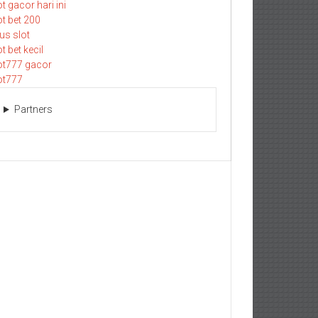
ot gacor hari ini
ot bet 200
tus slot
ot bet kecil
ot777 gacor
ot777
Partners