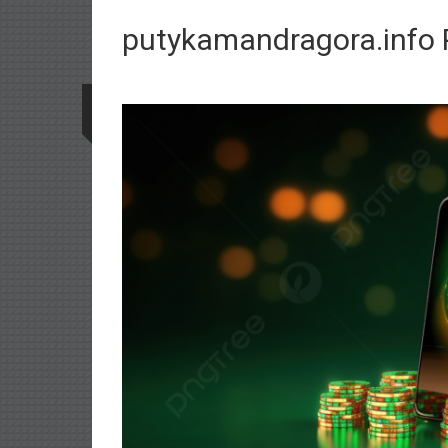
Lompat
ke
putykamandragora.info
konten