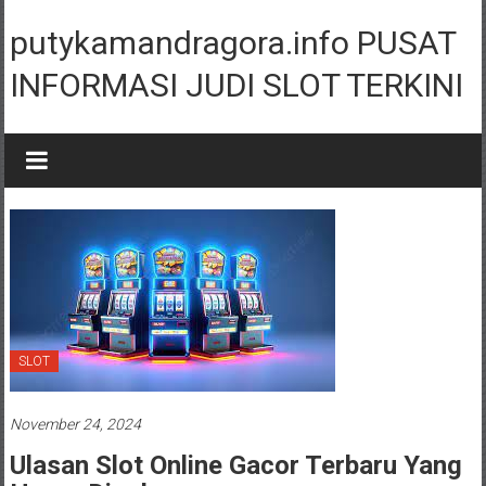
Lompat
ke
putykamandragora.info PUSAT
konten
INFORMASI JUDI SLOT TERKINI
SLOT
November 24, 2024
Ulasan Slot Online Gacor Terbaru Yang